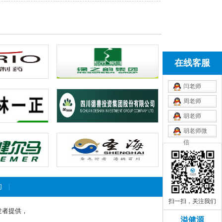
在线客服
闫老师
周老师
胡老师
胡老师微
信
xiaoli0315
们
扫一扫，关注我们
发者提供，
溢健源