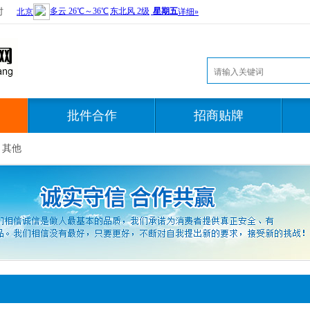
时
批件合作
招商贴牌
/ 其他