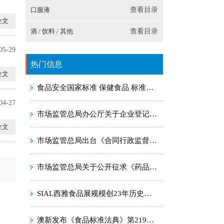
口服液
查看目录
全文
酒 / 饮料 / 其他
查看目录
05-29
热门信息
全文
食品安全国家标准 保健食品 标准号：GB 16740-2014
04-27
市场监管总局办公厅关于企业登记注册地址变更后旧版包装材料使用期限的复函
全文
市场监管总局出台《合同行政监督管理办法》
市场监管总局关于公开征求《药品、医疗器械、保健食品、特殊医学用途配方食品广告审查管理办法（征求意见稿）》意见的通知
SIAL西雅食品展规模创23年历史新高 世界食品产业峰会成就创新盛典
澳新发布《食品标准法典》第219号修正案